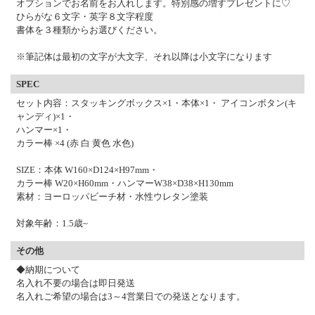
オプションでお名前をお入れします。特別感の増すプレゼントに♡
ひらがな６文字・英字８文字程度
書体を３種類からお選びください。
※筆記体は最初の文字が大文字、それ以降は小文字になります
SPEC
セット内容：スタッキングボックス×1・本体×1・ アイコンボタン(キ
ャンディ)×1・
ハンマー×1・
カラー棒 ×4 (赤 白 黄色 水色)
SIZE：本体 W160×D124×H97mm・
カラー棒 W20×H60mm・ハンマーW38×D38×H130mm
素材：ヨーロッパビーチ材・水性ウレタン塗装
対象年齢：1.5歳~
その他
◆納期について
名入れ不要の場合は即日発送
名入れご希望の場合は3～4営業日での発送となります。