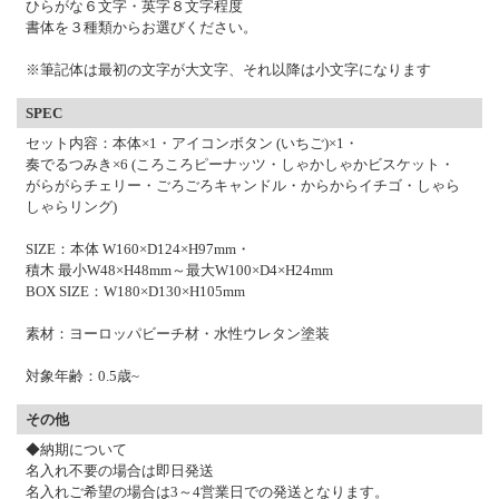
ひらがな６文字・英字８文字程度
書体を３種類からお選びください。
※筆記体は最初の文字が大文字、それ以降は小文字になります
SPEC
セット内容：本体×1・アイコンボタン (いちご)×1・
奏でるつみき×6 (ころころピーナッツ・しゃかしゃかビスケット・
がらがらチェリー・ごろごろキャンドル・からからイチゴ・しゃら
しゃらリング)
SIZE：本体 W160×D124×H97mm・
積木 最小W48×H48mm～最大W100×D4×H24mm
BOX SIZE：W180×D130×H105mm
素材：ヨーロッパビーチ材・水性ウレタン塗装
対象年齢：0.5歳~
その他
◆納期について
名入れ不要の場合は即日発送
名入れご希望の場合は3～4営業日での発送となります。