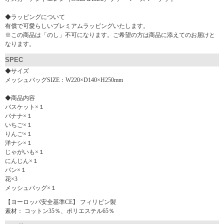
◆ラッピングについて
有償で可愛らしいプレミアムラッピングいたします。
※この商品は「のし」不可になります。ご希望の方は商品に添えてのお届けと
なります。
SPEC
◆サイズ
メッシュバッグSIZE：W220×D140×H250mm
◆商品内容
バスケット×１
バナナ×１
いちご×１
りんご×１
洋ナシ×１
じゃがいも×１
にんじん×１
パン×１
花×3
メッシュバッグ×１
【ヨーロッパ安全基準CE】 フィリピン製
素材： コットン35％、ポリエステル65％