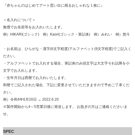
『赤ちゃんのはじめてアート思い出に残るおしゃれな１枚に』
＜名入れについて＞
無償でお名前等をお入れいたします。
例）HIKARI(ゴシック) 例）Kaori(ゴシック・筆記体) 例）みれい 例）悠斗
・お名前は、ひらがな・漢字(6文字程度)アルファベット(9文字程度)でご記入く
ださい。
・アルファベットでお入れする場合、筆記体のみ頭文字は大文字それ以降を小
文字でお入れします。
・生年月日は西暦でお入れいたします。
和暦でご記入された場合、下記に変更させていただきますので予めご了承くだ
さい。
例）令和4年6月20日 → 2022.6.20
※製作開始から4～5営業日後に発送します。 お急ぎの方はご連絡くださいま
せ。
SPEC