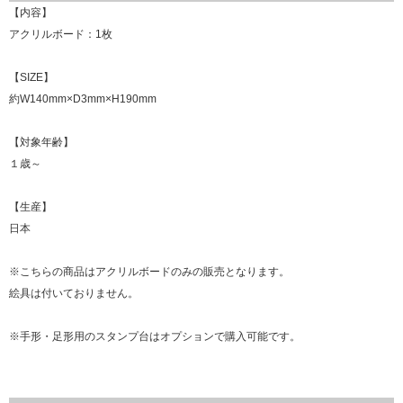
【内容】
アクリルボード：1枚
【SIZE】
約W140mm×D3mm×H190mm
【対象年齢】
１歳～
【生産】
日本
※こちらの商品はアクリルボードのみの販売となります。
絵具は付いておりません。
※手形・足形用のスタンプ台はオプションで購入可能です。