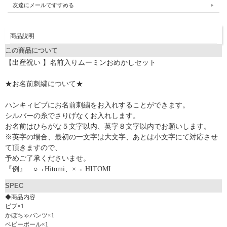
友達にメールですすめる
商品説明
この商品について
【出産祝い 】名前入りムーミンおめかしセット
★お名前刺繍について★
ハンキィビブにお名前刺繍をお入れすることができます。
シルバーの糸でさりげなくお入れします。
お名前はひらがな５文字以内、英字８文字以内でお願いします。
※英字の場合、最初の一文字は大文字、あとは小文字にて対応させ
て頂きますので、
予めご了承くださいませ。
『例』 ○→Hitomi、×→ HITOMI
SPEC
◆商品内容
ビブ×1
かぼちゃパンツ×1
ベビーボール×1