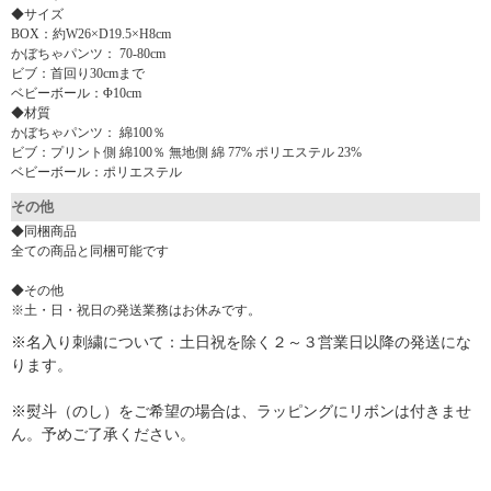
◆サイズ
BOX：約W26×D19.5×H8cm
かぼちゃパンツ： 70-80cm
ビブ：首回り30cmまで
ベビーボール：Φ10cm
◆材質
かぼちゃパンツ： 綿100％
ビブ：プリント側 綿100％ 無地側 綿 77% ポリエステル 23%
ベビーボール：ポリエステル
その他
◆同梱商品
全ての商品と同梱可能です
◆その他
※土・日・祝日の発送業務はお休みです。
※名入り刺繍について：土日祝を除く２～３営業日以降の発送にな
ります。
※熨斗（のし）をご希望の場合は、ラッピングにリボンは付きませ
ん。予めご了承ください。
▼ 商品説明の続きを見る ▼