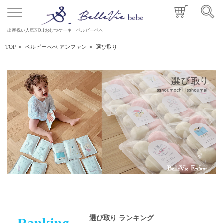
出産祝い人気NO.1おむつケーキ｜ベルビーベベ
TOP
>
ベルビーべべ アンファン
>
選び取り
選び取り ランキング
Ranking