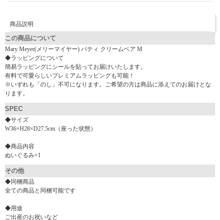
商品説明
この商品について
Mary Meyer(メリーマイヤー) パティ クリームベア M
◆ラッピングについて
簡易ラッピングにシールを貼ってお届けいたします。
有料で可愛らしいプレミアムラッピングも可能！
※いずれも「のし」不可になります。ご希望の方は商品に添えてのお届けとな
ります。
SPEC
◆サイズ
W36×H28×D27.5cm（座った状態）
◆商品内容
ぬいぐるみ×1
その他
◆同梱商品
全ての商品と同梱可能です
◆用途
ご出産のお祝いなど