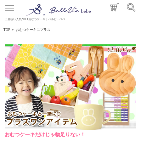
出産祝い人気NO.1おむつケーキ｜ベルビーベベ
TOP
>
おむつケーキにプラス
おむつケーキだけじゃ物足りない！