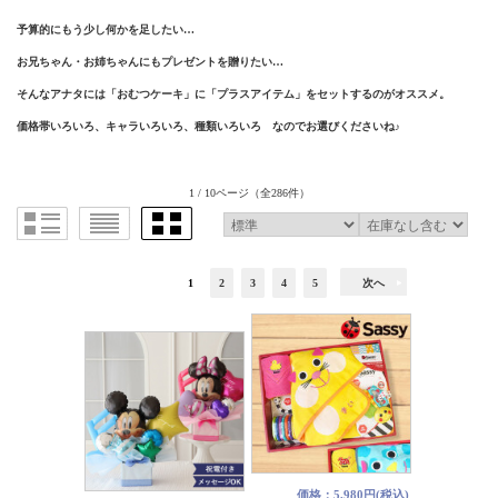
予算的にもう少し何かを足したい…
お兄ちゃん・お姉ちゃんにもプレゼントを贈りたい…
そんなアナタには「おむつケーキ」に「プラスアイテム」をセットするのがオススメ。
価格帯いろいろ、キャラいろいろ、種類いろいろ なのでお選びくださいね♪
1 / 10ページ
（全286件）
1
2
3
4
5
次へ
価格：5,980円(税込)