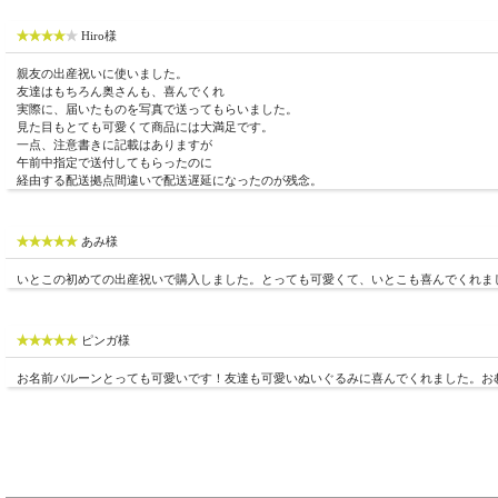
Hiro様
親友の出産祝いに使いました。
友達はもちろん奥さんも、喜んでくれ
実際に、届いたものを写真で送ってもらいました。
見た目もとても可愛くて商品には大満足です。
一点、注意書きに記載はありますが
午前中指定で送付してもらったのに
経由する配送拠点間違いで配送遅延になったのが残念。
あみ様
いとこの初めての出産祝いで購入しました。とっても可愛くて、いとこも喜んでくれま
ピンガ様
お名前バルーンとっても可愛いです！友達も可愛いぬいぐるみに喜んでくれました。お