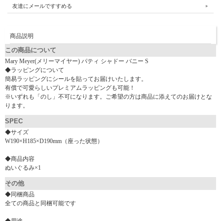
友達にメールですすめる
商品説明
この商品について
Mary Meyer(メリーマイヤー) パティ シャドー バニー S
◆ラッピングについて
簡易ラッピングにシールを貼ってお届けいたします。
有償で可愛らしいプレミアムラッピングも可能！
※いずれも「のし」不可になります。ご希望の方は商品に添えてのお届けとな
ります。
SPEC
◆サイズ
W190×H185×D190mm（座った状態）
◆商品内容
ぬいぐるみ×1
その他
◆同梱商品
全ての商品と同梱可能です