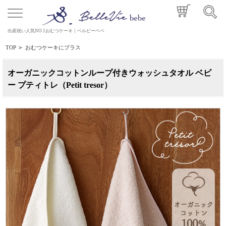
出産祝い人気NO.1おむつケーキ｜ベルビーベベ
TOP
>
おむつケーキにプラス
オーガニックコットンループ付きウォッシュタオル ベビ
ー プティトレ（Petit tresor）