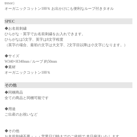
tresor）
オーガニックコットン100％ お出かけにも便利なループ付きタオル
SPEC
◆お名前刺繍
ひらがな・英字でお名前刺繍をお入れできます。
ひらがなは5文字、英字は8文字程度
（英字の場合、最初の文字は大文字、2文字目以降は小文字になります。）
◆サイズ
W340×H340mm / ループ 約50mm
◆素材
オーガニックコットン100％
その他
◆同梱商品
全ての商品と同梱可能です
◆用途
ご出産のお祝いなど
◆その他
お名前刺繍不要・・・営業日13時までのご依頼で 本日発送いたします。