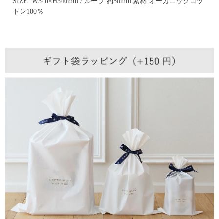
SIZE: W340×H340mm / ループ 約50mm
素材:オーガニックコッ
トン100％