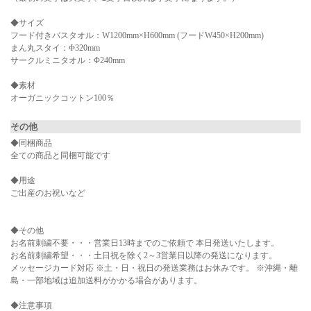
◆サイズ
フード付きバスタオル：W1200mm×H600mm (フードW450×H200mm)
まん丸スタイ：Φ320mm
サークルミニタオル：Φ240mm
◆素材
オーガニックコットン100％
その他
◆同梱商品
全ての商品と同梱可能です
◆用途
ご出産のお祝いなど
◆その他
お名前刺繍不要・・・営業日13時までのご依頼で 本日発送いたします。
お名前刺繍希望・・・土日祝を除く2～3営業日以降の発送になります。
メッセージカード対応 ※土・日・祝日の発送業務はお休みです。 ※沖縄・離
島・一部地域は追加送料がかかる場合があります。
◆注意事項