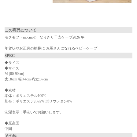
▼ 商品説明の続きを見る ▼
この商品について
モクモフ（mocmof） なりきり干支ケープ2026 午
年賀状やお正月の挨拶に お馬さんになれるベビーケープ
SPEC
◆サイズ
◆サイズ
M (80-90cm)
丈:36cm 幅:44cm 裄丈:37cm
◆素材
本体：ポリエステル100%
別布：ポリエステル92% ポリウレタン8%
洗濯表示：手洗いでお願いします。
◆原産国
中国
その他