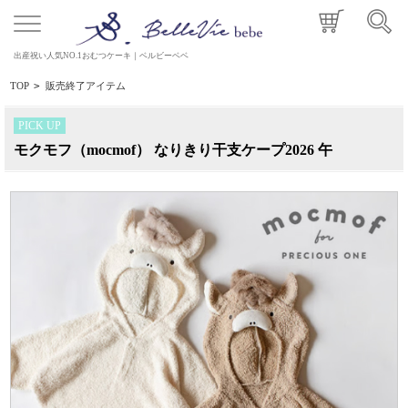
出産祝い人気NO.1おむつケーキ｜ベルビーベベ
TOP
>
販売終了アイテム
PICK UP
モクモフ（mocmof） なりきり干支ケープ2026 午