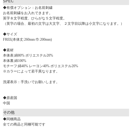
SPEC
◆有償オプション：お名前刺繍
お名前刺繍をお入れできます。
英字８文字程度、ひらがな５文字程度。
（英字の場合、最初の文字は大文字、 ２文字目以降は小文字になります。）
◆サイズ
FREE(本体丈:260mm 巾:200mm)
◆素材
本体表:綿80% ポリエステル20%
本体裏:綿100%
モチーフ:綿40% レーヨン40% ポリエステル20%
※カラーによって若干異なります。
洗濯表示：手洗いでお願いします。
◆原産国
中国
その他
◆同梱商品
全ての商品と同梱可能です