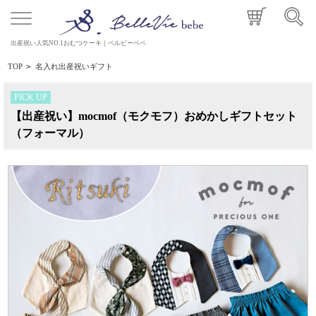
出産祝い人気NO.1おむつケーキ｜ベルビーベベ
TOP
>
名入れ出産祝いギフト
PICK UP
【出産祝い】mocmof（モクモフ）おめかしギフトセット
（フォーマル）