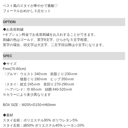
ベスト風のスタイが華やかで素敵♡
フォーマルおめかし３点セット
OPTION
◆お名前刺繍
+オプション料金でお名前刺繍をお入れすることができます。
刺繍の色はゴールド、英字8文字、ひらがな５文字程度。
英字の場合、頭文字は大文字、二文字目以降は小文字になります。
SPEC
◆サイズ
Free(70-80cm)
〈ブルマ〉ウエスト:340ｍm 前股ぐり:230ｍm
後股ぐり:280ｍm ヒップ:350ｍm
〈スタイ〉総丈:245ｍm 首回り:270-290ｍm
〈ヘアバンド〉巾:60ｍm 頭囲:440-520ｍm
※カラーにより多少異なります
BOX SIZE：W205×D150×H60mm
◆素材
スタイ右前：ポリエステル95% ポリウレタン5%
スタイ左前：綿50% ポリエステル40% レーヨン10%