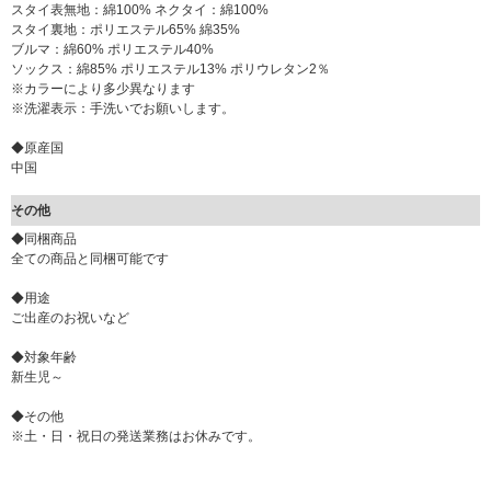
スタイ表無地：綿100% ネクタイ：綿100%
スタイ裏地：ポリエステル65% 綿35%
ブルマ：綿60% ポリエステル40%
ソックス：綿85% ポリエステル13% ポリウレタン2％
※カラーにより多少異なります
※洗濯表示：手洗いでお願いします。
◆原産国
中国
その他
◆同梱商品
全ての商品と同梱可能です
◆用途
ご出産のお祝いなど
◆対象年齢
新生児～
◆その他
※土・日・祝日の発送業務はお休みです。
▼ 商品説明の続きを見る ▼