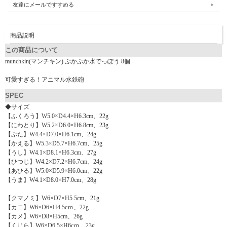
友達にメールですすめる
商品説明
この商品について
munchkin(マンチキン) ぷかぷか水でっぽう 8個
可愛すぎる！アニマル水鉄砲
SPEC
◆サイズ
【ふくろう】W5.0×D4.4×H6.3cm、22g
【にわとり】W5.2×D6.0×H6.8cm、23g
【ぶた】W4.4×D7.0×H6.1cm、24g
【かえる】W5.3×D5.7×H6.7cm、25g
【うし】W4.1×D8.1×H6.3cm、27g
【ひつじ】W4.2×D7.2×H6.7cm、24g
【あひる】W5.0×D5.9×H6.0cm、22g
【うま】W4.1×D8.0×H7.0cm、28g
【クマノミ】W6×D7×H5.5cm、21g
【カニ】W6×D6×H4.5cｍ、22g
【カメ】W6×D8×H5cm、26g
【くじら】W6×D6.5×H6cｍ、23g