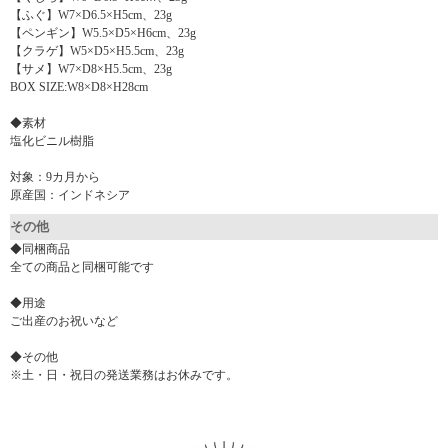
【ふぐ】W7×D6.5×H5cm、23g
【ペンギン】W5.5×D5×H6cm、23g
【クラゲ】W5×D5×H5.5cm、23g
【サメ】W7×D8×H5.5cm、23g
BOX SIZE:W8×D8×H28cm
◆素材
塩化ビニル樹脂
対象：9カ月から
原産国：インドネシア
その他
◆同梱商品
全ての商品と同梱可能です
◆用途
ご出産のお祝いなど
◆その他
※土・日・祝日の発送業務はお休みです。
▼ 商品説明の続きを見る ▼