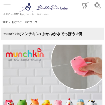
出産祝い人気NO.1おむつケーキ｜ベルビーベベ
TOP
>
おむつケーキにプラス
munchkin(マンチキン) ぷかぷか水でっぽう 8個