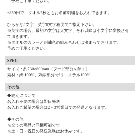
予めご了承ください。
+880円で、タオル2枚ともお名前刺繍をお入れできます。
ひらがな5文字、英字8文字程度でご指定下さい。
※英字の場合、最初の文字は大文字、それ以降は小文字に変換させ
て頂きます。
※タオルのカラーと刺繍色の組み合わせは決まっております。
予めご了承ください。
SPEC
サイズ：約730×800mm（フード部分を除く）
素材：綿 100%、刺繍部分:ポリエステル100%
その他
◆納期について
名入れ不要の場合は即日発送
名入れご希望の場合は2～3営業日での発送となります。
◆その他
※全ての商品と同梱可能です
※土・日・祝日の発送業務はお休みです。