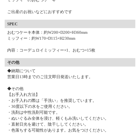
ご出産のお祝いなどにおすすめです
SPEC
おむつケーキ本体：約W200×D200×H360mm
ミッフィー：約W170×D115×H230mm
内容：コーデュロイミッフィー×1、おむつ×15枚
その他
◆納期について
営業日13時までのご注文即日発送いたします。
◆その他
【お手入れ方法】
・お手入れの際は「手洗い」を推奨しています。
・30度以下の水をご使用ください。
・洗剤は中性洗剤可能です。
・ぬいぐるみ全体を浸け、軽くもみ洗いしてください。
・直射日光を避けて、陰干ししてください。
・色落ちする可能性があります。お気をつけください。