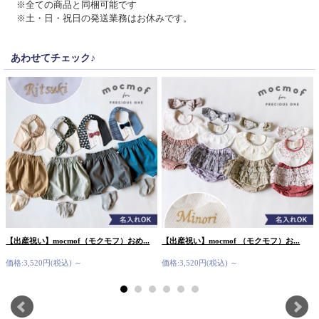
※全ての商品と同梱可能です
※土・日・祝日の発送業務はお休みです。
あわせてチェック♪
【出産祝い】mocmof（モクモフ）おめ...
【出産祝い】mocmof （モクモフ）お...
価格:3,520円(税込)
～
価格:3,520円(税込)
～