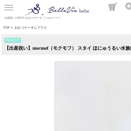
出産祝い人気NO.1おむつケーキ｜ベルビーベベ
TOP
>
おむつケーキにプラス
PICK UP
【出産祝い】mocmof（モクモフ） スタイ ほにゅうるい水族