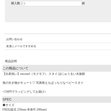
購入数：
個
お問い合わせ
友達にメールですすめる
商品説明
この商品について
【出産祝い】mocmof（モクモフ） スタイ ほにゅうるい水族館
海の生き物がキュート♡ 写真映えもばっちりなベビースタイ
+150円でラッピングしてお届け♪
SPEC
◆サイズ
FREE(総丈:250mm 本体巾:200mm)