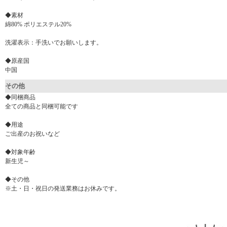
◆素材
綿80% ポリエステル20%
洗濯表示：手洗いでお願いします。
◆原産国
中国
その他
◆同梱商品
全ての商品と同梱可能です
◆用途
ご出産のお祝いなど
◆対象年齢
新生児～
◆その他
※土・日・祝日の発送業務はお休みです。
▼ 商品説明の続きを見る ▼