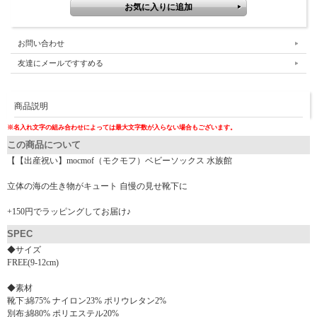
お問い合わせ
友達にメールですすめる
商品説明
※名入れ文字の組み合わせによっては最大文字数が入らない場合もございます。
この商品について
【【出産祝い】mocmof（モクモフ）ベビーソックス 水族館
立体の海の生き物がキュート 自慢の見せ靴下に
+150円でラッピングしてお届け♪
SPEC
◆サイズ
FREE(9-12cm)
◆素材
靴下:綿75% ナイロン23% ポリウレタン2%
別布:綿80% ポリエステル20%