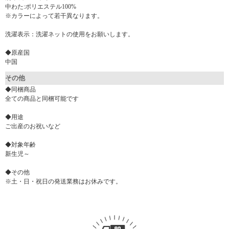
中わた:ポリエステル100%
※カラーによって若干異なります。
洗濯表示：洗濯ネットの使用をお願いします。
◆原産国
中国
その他
◆同梱商品
全ての商品と同梱可能です
◆用途
ご出産のお祝いなど
◆対象年齢
新生児～
◆その他
※土・日・祝日の発送業務はお休みです。
▼ 商品説明の続きを見る ▼