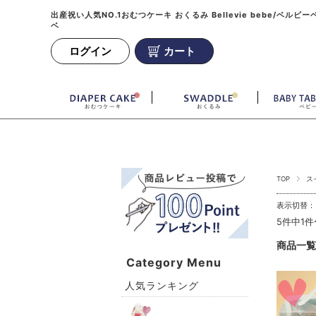
出産祝い人気NO.1おむつケーキ おくるみ Bellevie bebe/ベルビー
ベ
ログイン
カート
TOP
ス
表示切替
5件中1
商品一覧
Category Menu
人気ランキング