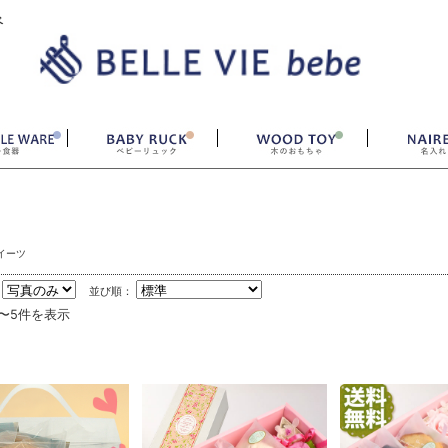
ベ
イーツ
：
並び順：
件〜5件を表示