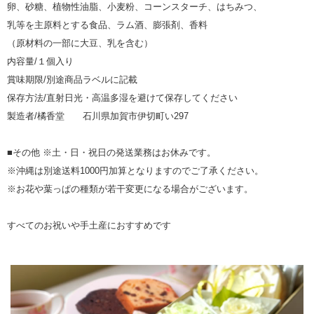
卵、砂糖、植物性油脂、小麦粉、コーンスターチ、はちみつ、
乳等を主原料とする食品、ラム酒、膨張剤、香料
（原材料の一部に大豆、乳を含む）
内容量/１個入り
賞味期限/別途商品ラベルに記載
保存方法/直射日光・高温多湿を避けて保存してください
製造者/橘香堂 石川県加賀市伊切町い297
■その他 ※土・日・祝日の発送業務はお休みです。
※沖縄は別途送料1000円加算となりますのでご了承ください。
※お花や葉っぱの種類が若干変更になる場合がございます。
すべてのお祝いや手土産におすすめです
▼ 商品説明の続きを見る ▼