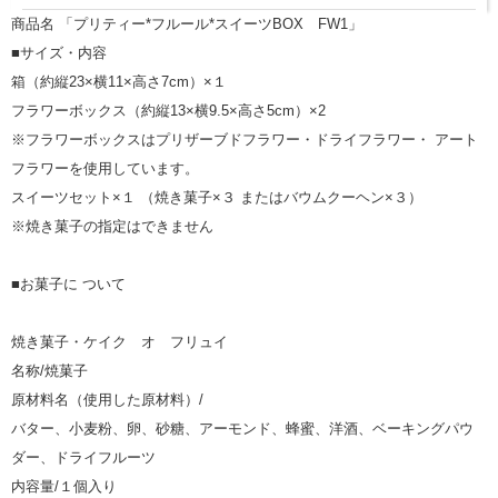
商品名 「プリティー*フルール*スイーツBOX FW1」
■サイズ・内容
箱（約縦23×横11×高さ7cm）×１
フラワーボックス（約縦13×横9.5×高さ5cm）×2
※フラワーボックスはプリザーブドフラワー・ドライフラワー・ アート
フラワーを使用しています。
スイーツセット×１ （焼き菓子×３ またはバウムクーヘン×３）
※焼き菓子の指定はできません
■お菓子に ついて
焼き菓子・ケイク オ フリュイ
名称/焼菓子
原材料名（使用した原材料）/
バター、小麦粉、卵、砂糖、アーモンド、蜂蜜、洋酒、ベーキングパウ
ダー、ドライフルーツ
内容量/１個入り