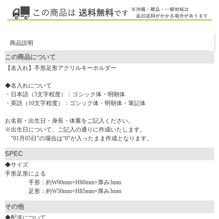
商品説明
この商品について
【名入れ】手形足形アクリルキーホルダー
◆名入れについて
・日本語（5文字程度）：ゴシック体・明朝体
・英語（10文字程度）：ゴシック体・明朝体・筆記体
お名前・出生日・身長・体重をご記入ください。
※出生日について、ご記入の通りに作成いたします。
“01月05日”の場合は“0”が入ったまま作成となります。
SPEC
◆サイズ
手形足形による
手形：約W60mm×H60mm×厚み3mm
足形：約W50mm×H85mm×厚み3mm
その他
◆配送について