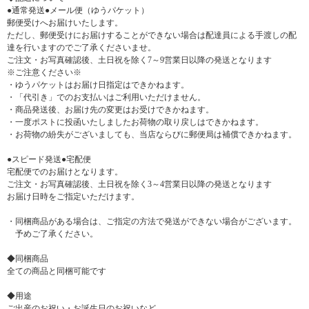
●通常発送●メール便（ゆうパケット）
郵便受けへお届けいたします。
ただし、郵便受けにお届けすることができない場合は配達員による手渡しの配
達を行いますのでご了承くださいませ。
ご注文・お写真確認後、土日祝を除く7～9営業日以降の発送となります
※ご注意ください※
・ゆうパケットはお届け日指定はできかねます。
・「代引き」でのお支払いはご利用いただけません。
・商品発送後、お届け先の変更はお受けできかねます。
・一度ポストに投函いたしましたお荷物の取り戻しはできかねます。
・お荷物の紛失がございましても、当店ならびに郵便局は補償できかねます。
●スピード発送●宅配便
宅配便でのお届けとなります。
ご注文・お写真確認後、土日祝を除く3～4営業日以降の発送となります
お届け日時をご指定いただけます。
・同梱商品がある場合は、ご指定の方法で発送ができない場合がございます。
予めご了承ください。
◆同梱商品
全ての商品と同梱可能です
◆用途
ご出産のお祝い・お誕生日のお祝いなど