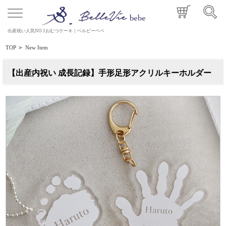
出産祝い人気NO.1おむつケーキ｜ベルビーベベ
TOP
>
New Item
【出産内祝い 成長記録】手形足形アクリルキーホルダー