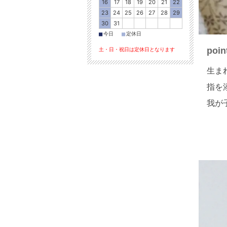
16
17
18
19
20
21
22
23
24
25
26
27
28
29
30
31
■
■
今日
定休日
po
土・日・祝日は定休日となります
生ま
指を
我が