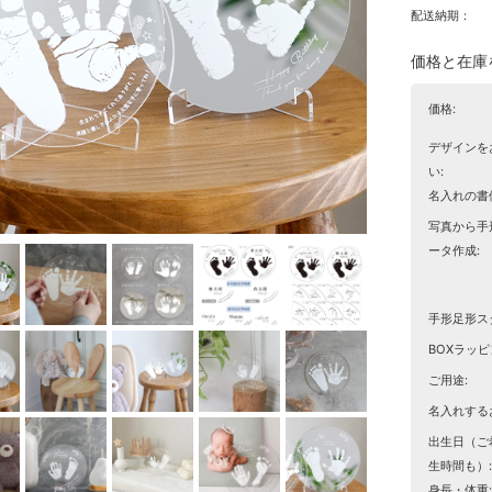
配送納期：
価格と在庫
価格:
デザインを
い:
名入れの書
写真から手
ータ作成:
手形足形ス
BOXラッピ
ご用途:
名入れする
出生日（ご
生時間も）:
身長・体重: