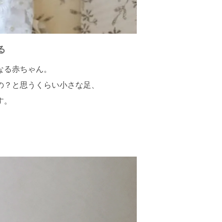
る
なる赤ちゃん。
の？と思うくらい小さな足、
す。