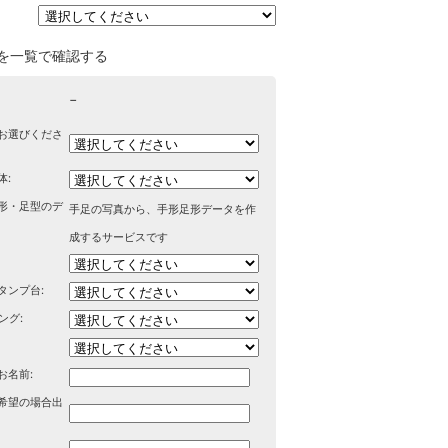
を一覧で確認する
−
お選びくださ
体:
形・足型のデ
手足の写真から、手形足形データを作
成するサービスです
タンプ台:
ング:
お名前:
希望の場合出