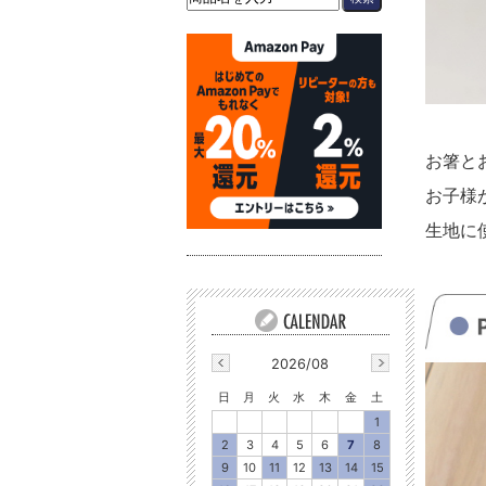
お箸と
お子様
生地に
2026/08
日
月
火
水
木
金
土
1
2
3
4
5
6
7
8
9
10
11
12
13
14
15