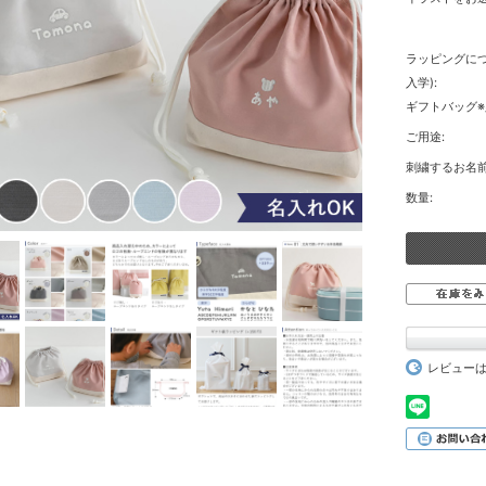
ラッピングにつ
入学):
ギフトバッグ※
ご用途:
刺繍するお名前
数量:
レビュー