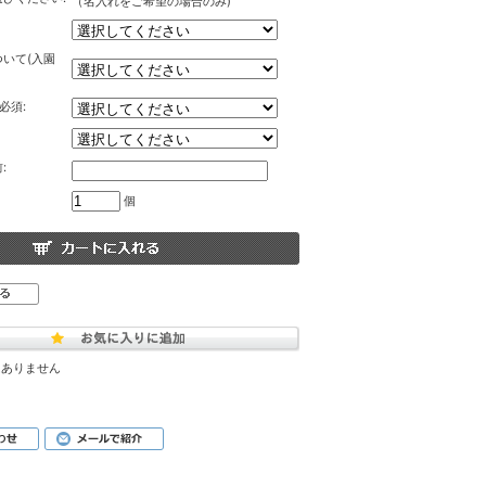
（名入れをご希望の場合のみ)
いて(入園
必須:
:
個
はありません