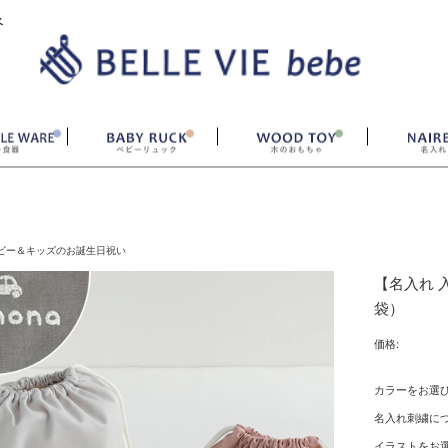
ベ
ビー＆キッズのお誕生日祝い
【名入れ 
袋）
価格:
カラーをお選
名入れ刺繍につ
イラストをお選