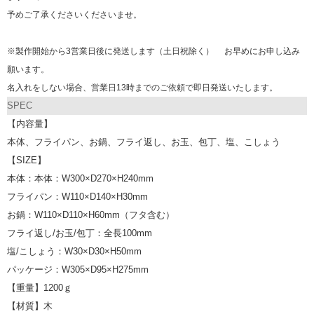
予めご了承くださいくださいませ。
※製作開始から3営業日後に発送します（土日祝除く） お早めにお申し込み
願います。
名入れをしない場合、営業日13時までのご依頼で即日発送いたします。
SPEC
【内容量】
本体、フライパン、お鍋、フライ返し、お玉、包丁、塩、こしょう
【SIZE】
本体：本体：W300×D270×H240mm
フライパン：W110×D140×H30mm
お鍋：W110×D110×H60mm（フタ含む）
フライ返し/お玉/包丁：全長100mm
塩/こしょう：W30×D30×H50mm
パッケージ：W305×D95×H275mm
【重量】1200ｇ
【材質】木