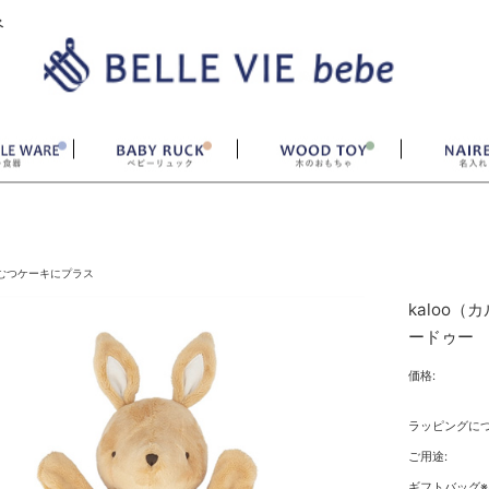
ベ
むつケーキにプラス
kaloo
ードゥー
価格:
ラッピングにつ
ご用途:
ギフトバッグ※