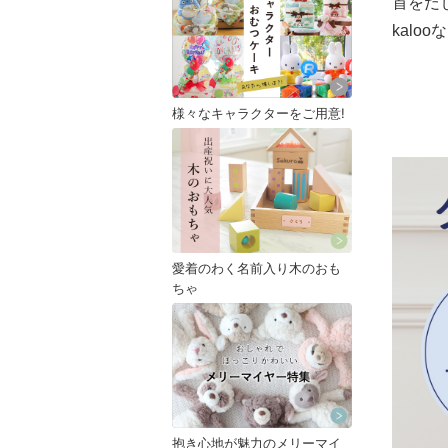
首をだ
kal
様々なキャラクターをご用意!
愛着のわく名前入り木のおも
ちゃ
抱き心地が魅力のメリーマイ