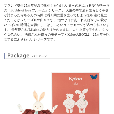
ブランド誕生25周年記念で誕生した”新しい命へのあふれる愛”がテーマ
の「Bubble of love プルーム」シリーズ。 人生の中で最も愛らしく幸せ
が詰まった赤ちゃんの時間は瞬く間に過ぎ去ってしまう様を 泡に見立
てたことがシリーズ名の由来です。 泡のようにあふれんばかりの愛が
いっぱいの時間を大切にしてほしいというメッセージが込められていま
す。 長年愛されるKalooの魅力はそのままに、より上質な手触り、シッ
クな色合い。 洗練された蝶々のモチーフとKalooのBOXは、25周年を記
念するにふさわしいシリーズです。