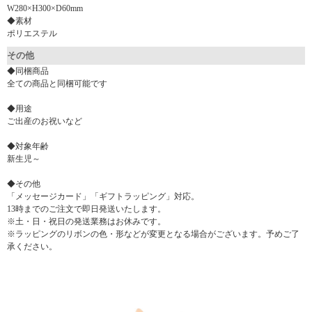
W280×H300×D60mm
◆素材
ポリエステル
その他
◆同梱商品
全ての商品と同梱可能です
◆用途
ご出産のお祝いなど
◆対象年齢
新生児～
◆その他
「メッセージカード」「ギフトラッピング」対応。
13時までのご注文で即日発送いたします。
※土・日・祝日の発送業務はお休みです。
※ラッピングのリボンの色・形などが変更となる場合がございます。予めご了
承ください。
▼ 商品説明の続きを見る ▼