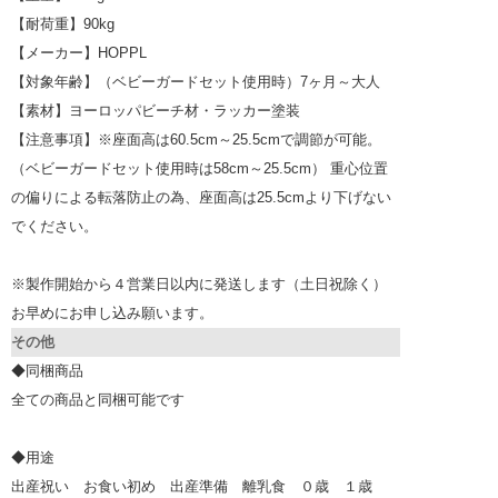
【耐荷重】90kg
【メーカー】HOPPL
【対象年齢】（ベビーガードセット使用時）7ヶ月～大人
【素材】ヨーロッパビーチ材・ラッカー塗装
【注意事項】※座面高は60.5cm～25.5cmで調節が可能。
（ベビーガードセット使用時は58cm～25.5cm） 重心位置
の偏りによる転落防止の為、座面高は25.5cmより下げない
でください。
※製作開始から４営業日以内に発送します（土日祝除く）
お早めにお申し込み願います。
その他
◆同梱商品
全ての商品と同梱可能です
◆用途
出産祝い お食い初め 出産準備 離乳食 ０歳 １歳