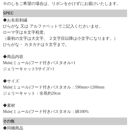
※のしをご希望の場合は、リボンをかけずにお届けいたします。
SPEC
◆お名前刺繍
ひらがな 又は アルファベットでご記入くださいませ。
ローマ字は８文字程度。
（最初の文字は大文字、 ２文字目以降は小文字になります。）
ひらがな・ カタカナは５文字まで。
◆商品内容
Mule(ミュール)フード付きバスタオル×1
ジェリーキャットSサイズ×1
◆サイズ
Mule(ミュール)フード付きバスタオル：590mm×1200mm
ジェリーキャット：全長約20cm
◆素材
Mule(ミュール)フード付きバスタオル：綿100%
その他
◆同梱商品