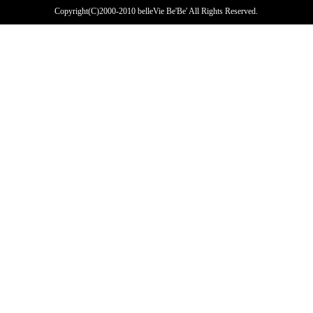
Copyright(C)2000-2010 belleVie Be'Be' All Rights Reserved.