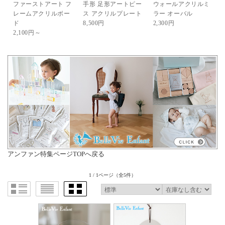
ファーストアート フ
手形 足形アートピー
ウォールアクリルミ
レームアクリルボー
ス アクリルプレート
ラー オーバル
ド
8,500円
2,300円
2,100円～
アンファン特集ページTOPへ戻る
1 / 1ページ
（全5件）