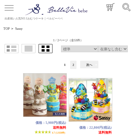
出産祝い人気NO.1おむつケーキ｜ベルビーベベ
TOP
>
Sassy
1 / 2ページ
（全53件）
1
2
次へ
価格：5,980円(税込)
送料無料
価格：22,800円(税込)
送料無料
4.7 (1,928件)