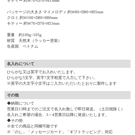
キティー 約W70×D70×H53mm
パッケージの大きさ マイメロディ 約W80×D80×H95mm
クロミ 約W100×D80×H80mm
キティー 約W70×D70×H53mm
重量 約100g~105g
材質 天然木（ラッカー塗装）
生産国 ベトナム
名入れについて
ひらがな又は英字でお入れいたします。
ひらがな5文字、英字7文字程度で入力して下さい。
※英字の大文字小文字はご入力いただいたとおりに製作します
その他
◆納期について
営業日13時までのご注文で名入れ無しで即日発送。（土日祝除く）
名入れご希望の場合、3～4営業日以降に発送いたします。
◆その他
※全ての商品と同梱可能です
※「のし」「メッセージカード」「ギフトラッピング」対応