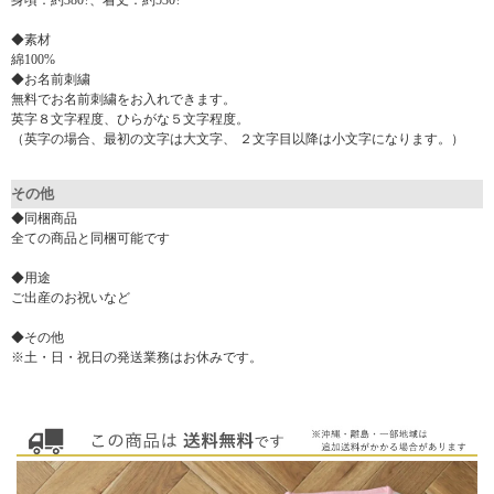
身頃：約380?、着丈：約530?
◆素材
綿100%
◆お名前刺繍
無料でお名前刺繍をお入れできます。
英字８文字程度、ひらがな５文字程度。
（英字の場合、最初の文字は大文字、 ２文字目以降は小文字になります。）
その他
◆同梱商品
全ての商品と同梱可能です
◆用途
ご出産のお祝いなど
◆その他
※土・日・祝日の発送業務はお休みです。
▼ 商品説明の続きを見る ▼