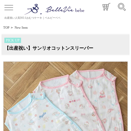
出産祝い人気NO.1おむつケーキ｜ベルビーベベ
TOP
>
New Item
PICK UP
【出産祝い】サンリオコットンスリーパー