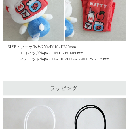
SIZE：ブーケ/約W250×D110×H320mm
エコバッグ/約W270×D160×H480mm
マスコット/約W200～110×D95～65×H125～175mm