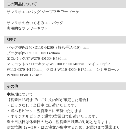
この商品について
サンリオエコバッグ ソープフラワーブーケ
サンリオのぬいぐるみエコバッグ
実用的なフラワーギフト
SPEC
バッグ/約W240×D110×H260（持ち手込410）mm
ブーケ/約W250×D110×H320mm
エコバッグ/約W270×D160×H480mm
マスコット/ハローキティW110×D65×H140mm、マイメロディ
W115×D70×H170mm、 クロミW110×D65×H175mm、シナモロール
W200×D95×H125ｍm
その他
◆納期について
【営業日13時までにご注文内容が確定した場合】
・ピックなし：当日中に出荷いたします。
・選べるピック：翌営業日に出荷いたします。
・オリジナルピック：通常3営業日で出荷いたします。
※土日祝日は休業日のため、翌営業日以降の対応となります。
※繁忙期（2～3月）はご注文が集中するため、お届けまで通常より