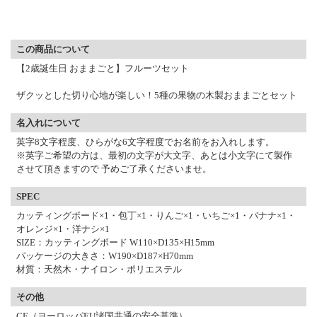
▼ 商品説明の続きを見る ▼
この商品について
【2歳誕生日 おままごと】フルーツセット
ザクッとした切り心地が楽しい！5種の果物の木製おままごとセット
名入れについて
英字8文字程度、ひらがな6文字程度でお名前をお入れします。
※英字ご希望の方は、最初の文字が大文字、あとは小文字にて製作
させて頂きますので 予めご了承くださいませ。
SPEC
カッティングボード×1・包丁×1・りんご×1・いちご×1・バナナ×1・
オレンジ×1・洋ナシ×1
SIZE：カッティングボード W110×D135×H15mm
パッケージの大きさ：W190×D187×H70mm
材質：天然木・ナイロン・ポリエステル
その他
CE（ヨーロッパEU諸国共通の安全基準）