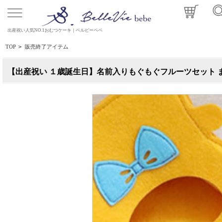
出産祝い人気NO.1おむつケーキ｜ベルビーベベ
TOP
>
販売終了アイテム
【出産祝い １歳誕生日】名前入りもぐもぐフルーツセット 