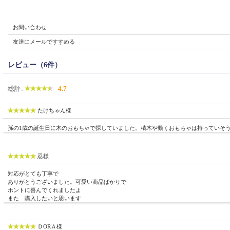
お問い合わせ
友達にメールですすめる
レビュー（6件）
総評:
4.7
たけちゃん様
孫の1歳の誕生日に木のおもちゃで探していました。積木や動くおもちゃは持っていそ
忍様
対応がとても丁寧で
ありがとうございました。可愛い商品ばかりで
ホントに喜んでくれましたよ
また 購入したいと思います
ＤORＡ様