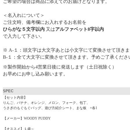
ご希望の場合は商品に添えてのお届けとなります。
＜名入れについて＞
ご注文時、備考欄にお入れするお名前を
ひらがな５文字以内
又は
アルファベット8字以内
で入力して下さい。
※ A-１：頭文字は大文字あとは小文字にて変換させて頂き
B-１：全て大文字に変換させて頂きます。予めご了承くださ
※製作開始から4営業日後に発送します（土日祝除く）
お早めにお申し込み願います。
SPEC
【セット内容】
りんご、バナナ、オレンジ、メロン、フォーク、包丁、
うさぎのもぐもぐバッグ、遊び方紹介シート、まな板 ×各1
【メーカー】WOODY PUDDY
【オススメ】１歳～