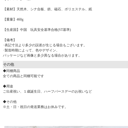
【素材】天然木、シナ合板、鉄、磁石、ポリエステル、紙
【重量】460g
【生産国】中国 玩具安全基準合格(ST基準)
【備考】
･表記寸法より多少の誤差が生じる場合もございます。
･製造時期によって、色やデザイン、
パッケージなど画像と多少異なる場合があります。
その他
◆同梱商品
全ての商品と同梱可能です
◆用途
ご出産祝い、１歳誕生日、ハーフバースデーのお祝いなど
◆その他
※土・日・祝日の発送業務はお休みです。
▼ 商品説明の続きを見る ▼