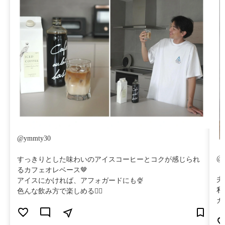
@ymmty30
@u
すっきりとした味わいのアイスコーヒーとコクが感じられ
るカフェオレベース🤎
夫
アイスにかければ、アフォガードにも🍨
私
色んな飲み方で楽しめる👌🏻
カ