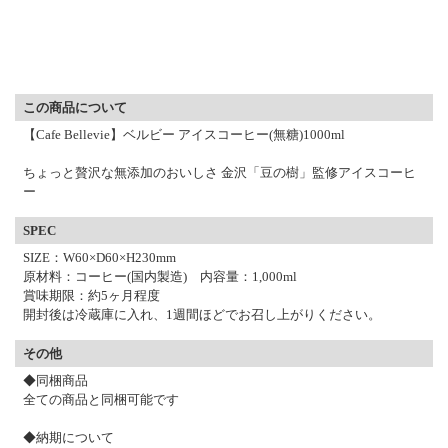
▼ 商品説明の続きを見る ▼
この商品について
【Cafe Bellevie】ベルビー アイスコーヒー(無糖)1000ml
ちょっと贅沢な無添加のおいしさ 金沢「豆の樹」監修アイスコーヒ
ー
SPEC
SIZE：W60×D60×H230mm
原材料：コーヒー(国内製造) 内容量：1,000ml
賞味期限：約5ヶ月程度
開封後は冷蔵庫に入れ、1週間ほどでお召し上がりください。
その他
◆同梱商品
全ての商品と同梱可能です
◆納期について