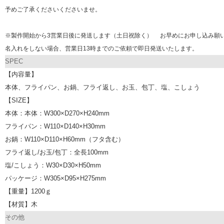
予めご了承くださいくださいませ。
※製作開始から3営業日後に発送します（土日祝除く） お早めにお申し込み願
名入れをしない場合、営業日13時までのご依頼で即日発送いたします。
SPEC
【内容量】
本体、フライパン、お鍋、フライ返し、お玉、包丁、塩、こしょう
【SIZE】
本体：本体：W300×D270×H240mm
フライパン：W110×D140×H30mm
お鍋：W110×D110×H60mm（フタ含む）
フライ返し/お玉/包丁：全長100mm
塩/こしょう：W30×D30×H50mm
パッケージ：W305×D95×H275mm
【重量】1200ｇ
【材質】木
その他