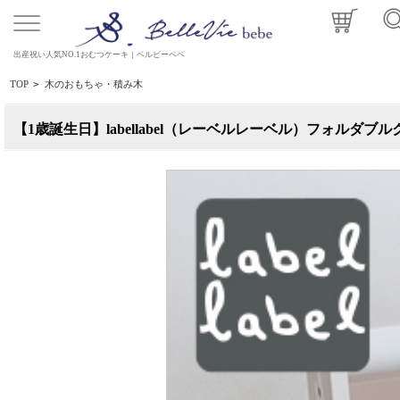
出産祝い人気NO.1おむつケーキ｜ベルビーベベ
TOP
>
木のおもちゃ・積み木
【1歳誕生日】labellabel（レーベルレーベル）フォルダ