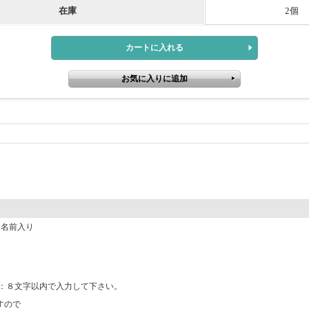
在庫
2個
お名前入り
：８文字以内で入力して下さい。
すので