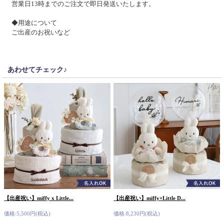
営業日13時までのご注文で即日発送いたします。
◆用途について
ご出産のお祝いなど
あわせてチェック♪
【出産祝い】miffy x Little...
【出産祝い】miffy×Little D...
価格:5,500円(税込)
価格:8,230円(税込)