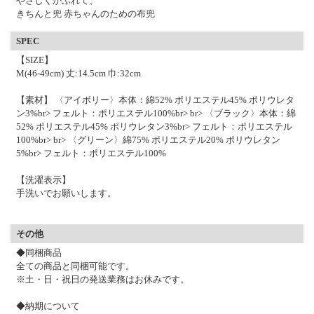
やさしくかぶれて、
きちんと兜 赤ちゃんのための布兜
SPEC
【SIZE】
M(46-49cm) 丈:14.5cm 巾:32cm
【素材】 〈アイボリー〉本体：綿52% ポリエステル45% ポリウレタ
ン3%br> フェルト：ポリエステル100%br> br> 〈ブラック〉本体：綿
52% ポリエステル45% ポリウレタン3%br> フェルト：ポリエステル
100%br> br> 〈グリーン〉綿75% ポリエステル20% ポリウレタン
5%br> フェルト：ポリエステル100%
【洗濯表示】
手洗いでお願いします。
その他
◆同梱商品
全ての商品と同梱可能です。
※土・日・祝日の発送業務はお休みです。
◆納期について