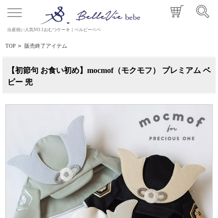
出産祝い人気NO.1おむつケーキ｜ベルビーベベ
TOP
>
販売終了アイテム
【初節句 お食い初め】mocmof（モクモフ） プレミアム ベ
ビー 兜