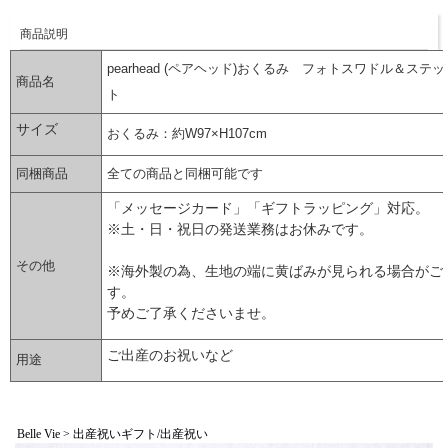
商品説明
pearhead (ペアヘッド)おくるみ フォトスワドル＆ステ
商品名
ト
サイズ
おくるみ：約W97×H107cm
同梱商品
全ての商品と同梱可能です
「メッセージカード」「ギフトラッピング」対応。
※土・日・祝日の発送業務はお休みです。
その他
※海外製の為、生地の端に黄ばみが見られる場合がご
す。
予めご了承くださいませ。
ご出産のお祝いなど
用途
▼ 商品説明の続きを見る ▼
Belle Vie > 出産祝いギフト/出産祝い