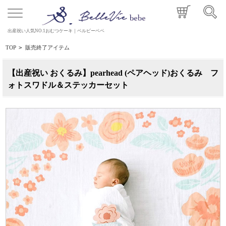
出産祝い人気NO.1おむつケーキ｜ベルビーベベ
TOP
>
販売終了アイテム
【出産祝い おくるみ】pearhead (ペアヘッド)おくるみ フ
ォトスワドル＆ステッカーセット