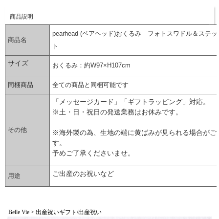
商品説明
pearhead (ペアヘッド)おくるみ フォトスワドル＆ステ
商品名
ト
サイズ
おくるみ：約W97×H107cm
同梱商品
全ての商品と同梱可能です
「メッセージカード」「ギフトラッピング」対応。
※土・日・祝日の発送業務はお休みです。
その他
※海外製の為、生地の端に黄ばみが見られる場合がご
す。
予めご了承くださいませ。
ご出産のお祝いなど
用途
▼ 商品説明の続きを見る ▼
Belle Vie > 出産祝いギフト/出産祝い