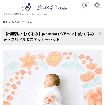
出産祝い人気NO.1おむつケーキ｜ベルビーベベ
TOP
>
販売終了アイテム
【出産祝い おくるみ】pearhead (ペアヘッド)おくるみ フ
ォトスワドル＆ステッカーセット