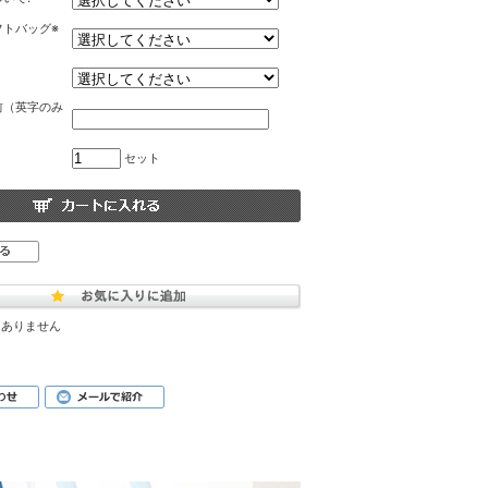
フトバッグ※
前（英字のみ
セット
はありません