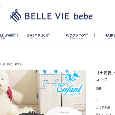
ベ
入れ出産祝いギフト
【出産祝い
ュック
価格:
カラー：
お名前刺繍:
ラッピングにつ