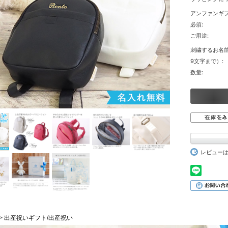
アンファンギ
必須:
ご用途:
刺繍するお名
9文字まで）:
数量:
レビュー
Vie > 出産祝いギフト/出産祝い