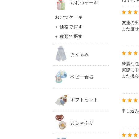
1
2
3
4
5
おむつケーキ
おむつケーキ
友達の出
+ 価格で探す
まだ渡せ
+ 種類で探す
おくるみ
綺麗な包
実際に中
また機会
ベビー食器
ギフトセット
申し込み
おしゃぶり