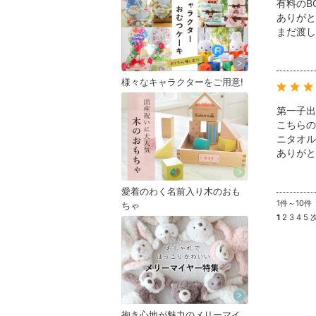
有料のB
ありがと
まだ渡し
様々なキャラクターをご用意!
第一子出
こちらの
ニタオル
ありがと
愛着のわく名前入り木のおも
1件～10件
ちゃ
1
2
3
4
5
抱き心地が魅力のメリーマイ