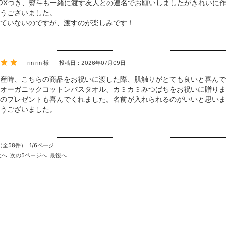
OXつき、熨斗も一緒に渡す友人との連名でお願いしましたがきれいに
うございました。
ていないのですが、渡すのが楽しみです！
rin rin 様
投稿日：2026年07月09日
産時、こちらの商品をお祝いに渡した際、肌触りがとても良いと喜んで
オーガニックコットンバスタオル、カミカミみつばちをお祝いに贈りま
のプレゼントも喜んでくれました。名前が入れられるのがいいと思いま
うございました。
（全58件） 1/6ページ
次へ
次の5ページへ
最後へ