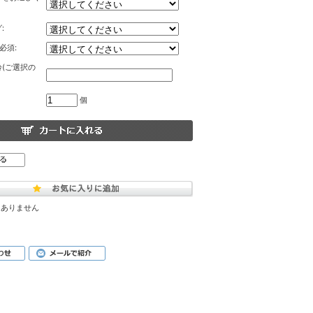
:
必須:
(ご選択の
個
はありません