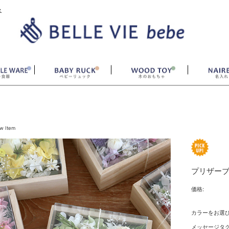
ベ
w Item
プリザーブ
価格:
カラーをお選
メッセージタ