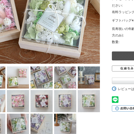
ださい:
有料ラッピング
ギフトバッグ※
長寿祝いの年齢
方のみ):
数量:
レビュー