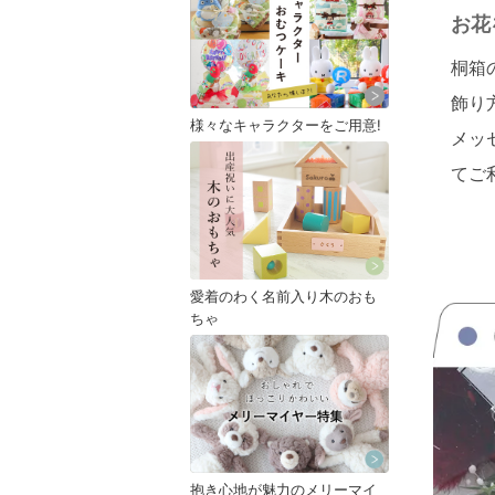
お花
桐箱
飾り
様々なキャラクターをご用意!
メッ
てご
愛着のわく名前入り木のおも
ちゃ
抱き心地が魅力のメリーマイ