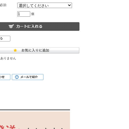
必須:
個
はありません