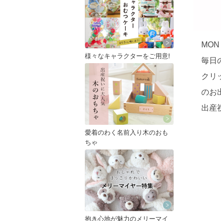
MO
様々なキャラクターをご用意!
毎日
クリ
のお
出産
愛着のわく名前入り木のおも
ちゃ
抱き心地が魅力のメリーマイ