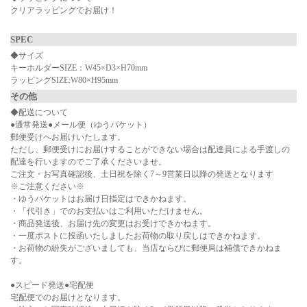
クリアラッピングでお届け！
SPEC
◆サイズ
キーホルダーSIZE：W45×D3×H70mm
ラッピングSIZE:W80×H95mm
その他
◆配送について
●通常発送●メール便（ゆうパケット）
郵便受けへお届けいたします。
ただし、郵便受けにお届けすることができない場合は配達員による手渡しの
配達を行いますのでご了承くださいませ。
ご注文・お写真確認後、土日祝を除く7～9営業日以降の発送となります
※ご注意ください※
・ゆうパケットはお届け日指定はできかねます。
・「代引き」でのお支払いはご利用いただけません。
・商品発送後、お届け先の変更はお受けできかねます。
・一度ポストに投函いたしましたお荷物の取り戻しはできかねます。
・お荷物の紛失がございましても、当店ならびに郵便局は補償できかねま
す。
●スピード発送●宅配便
宅配便でのお届けとなります。