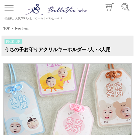
出産祝い人気NO.1おむつケーキ｜ベルビーベベ
TOP
>
New Item
PICK UP
うちの子お守りアクリルキーホルダー2人・3人用