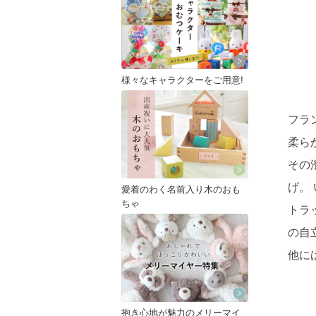
様々なキャラクターをご用意!
フラ
柔ら
その
げ。
愛着のわく名前入り木のおも
ちゃ
トラ
の自
他に
抱き心地が魅力のメリーマイ