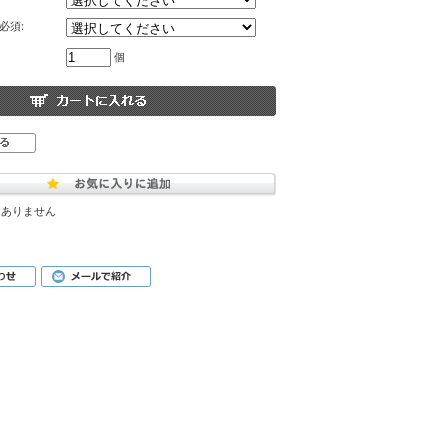
必須:
個
はありません