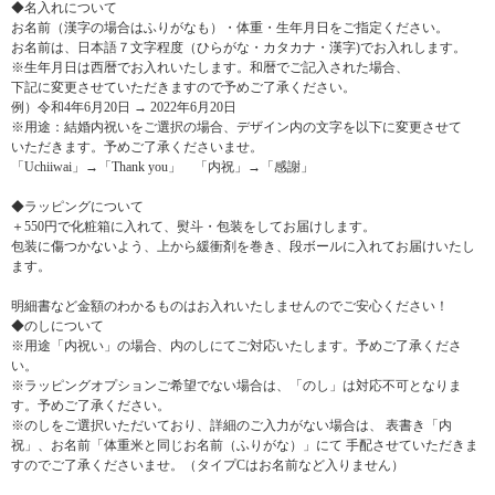
◆名入れについて
お名前（漢字の場合はふりがなも）・体重・生年月日をご指定ください。
お名前は、日本語７文字程度（ひらがな・カタカナ・漢字)でお入れします。
※生年月日は西暦でお入れいたします。和暦でご記入された場合、
下記に変更させていただきますので予めご了承ください。
例）令和4年6月20日 → 2022年6月20日
※用途：結婚内祝いをご選択の場合、デザイン内の文字を以下に変更させて
いただきます。予めご了承くださいませ。
「Uchiiwai」→「Thank you」 「内祝」→「感謝」
◆ラッピングについて
＋550円で化粧箱に入れて、熨斗・包装をしてお届けします。
包装に傷つかないよう、上から緩衝剤を巻き、段ボールに入れてお届けいたし
ます。
明細書など金額のわかるものはお入れいたしませんのでご安心ください！
◆のしについて
※用途「内祝い」の場合、内のしにてご対応いたします。予めご了承くださ
い。
※ラッピングオプションご希望でない場合は、「のし」は対応不可となりま
す。予めご了承ください。
※のしをご選択いただいており、詳細のご入力がない場合は、 表書き「内
祝」、お名前「体重米と同じお名前（ふりがな）」にて 手配させていただきま
すのでご了承くださいませ。（タイプCはお名前など入りません）