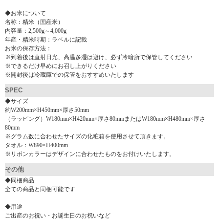
◆お米について
名称：精米（国産米）
内容量：2,500g～4,000g
年産・精米時期：ラベルに記載
お米の保存方法：
※到着後は直射日光、高温多湿は避け、必ず冷暗所で保管してください
※できるだけ早めにお召し上がりください
※開封後は冷蔵庫での保管をおすすめいたします
SPEC
◆サイズ
約W200mm×H450mm×厚さ50mm
（ラッピング）W180mm×H420mm×厚さ80mmまたはW180mm×H480mm×厚さ
80mm
※グラム数に合わせたサイズの化粧箱を使用させて頂きます。
タオル：W890×H400mm
※リボンカラーはデザインに合わせたものをお付けいたします。
その他
◆同梱商品
全ての商品と同梱可能です
◆用途
ご出産のお祝い・お誕生日のお祝いなど